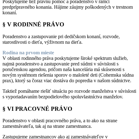
Poskytujeme tiež právnu pomoc a poradenstvo v rámci
predprípravného konania. Hájime záujmy poškodených v trestnom
konaní.
§ V RODINNÉ PRÁVO
Poradenstvo a zastupovanie pri dedičskom konaní, rozvode,
starostlivosti o dieťa, výživnom na dieťa.
Rodina na prvom mieste
V oblasti rodinného práva poskytujeme široké spektrum služieb,
najmä poradenstvo a zastupovanie pred súdmi v súvislosti s
poručenskou agendou, pričom naša kancelária má skúsenosti s
novým systémom riešenia sporov o maloleté deti (Cohemska súdna
prax), ktorý sa čoraz viac dostáva do popredia v našom súdnictve.
Taktiež pomáhame riešiť situáciu po rozvode manželstva v súvislosti
s vyporiadavaním bezpodielového spoluvlastníctva manželov.
§ VI PRACOVNÉ PRÁVO
Poradenstvo v oblasti pracovného práva, a to ako na strane
zamestnávateľa, tak aj na strane zamestnanca.
Zastupujeme zamestnancov ako aj zamestnávateľov v