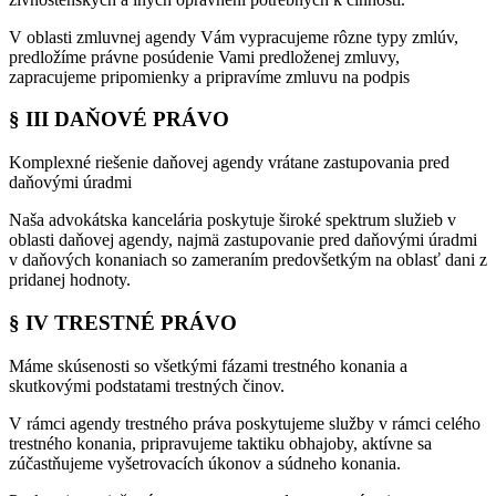
V oblasti zmluvnej agendy Vám vypracujeme rôzne typy zmlúv,
predložíme právne posúdenie Vami predloženej zmluvy,
zapracujeme pripomienky a pripravíme zmluvu na podpis
§ III DAŇOVÉ PRÁVO
Komplexné riešenie daňovej agendy vrátane zastupovania pred
daňovými úradmi
Naša advokátska kancelária poskytuje široké spektrum služieb v
oblasti daňovej agendy, najmä zastupovanie pred daňovými úradmi
v daňových konaniach so zameraním predovšetkým na oblasť dani z
pridanej hodnoty.
§ IV TRESTNÉ PRÁVO
Máme skúsenosti so všetkými fázami trestného konania a
skutkovými podstatami trestných činov.
V rámci agendy trestného práva poskytujeme služby v rámci celého
trestného konania, pripravujeme taktiku obhajoby, aktívne sa
zúčastňujeme vyšetrovacích úkonov a súdneho konania.