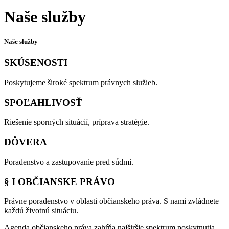
Naše služby
Naše služby
SKÚSENOSTI
Poskytujeme široké spektrum právnych služieb.
SPOĽAHLIVOSŤ
Riešenie sporných situácií, príprava stratégie.
DÔVERA
Poradenstvo a zastupovanie pred súdmi.
§ I OBČIANSKE PRÁVO
Právne poradenstvo v oblasti občianskeho práva. S nami zvládnete
každú životnú situáciu.
Agenda občianskeho práva zahŕňa najširšie spektrum poskytnutia