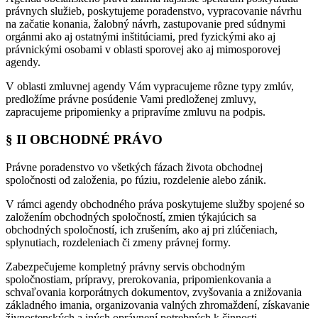
právnych služieb, poskytujeme poradenstvo, vypracovanie návrhu
na začatie konania, žalobný návrh, zastupovanie pred súdnymi
orgánmi ako aj ostatnými inštitúciami, pred fyzickými ako aj
právnickými osobami v oblasti sporovej ako aj mimosporovej
agendy.
V oblasti zmluvnej agendy Vám vypracujeme rôzne typy zmlúv,
predložíme právne posúdenie Vami predloženej zmluvy,
zapracujeme pripomienky a pripravíme zmluvu na podpis.
§ II OBCHODNÉ PRÁVO
Právne poradenstvo vo všetkých fázach života obchodnej
spoločnosti od založenia, po fúziu, rozdelenie alebo zánik.
V rámci agendy obchodného práva poskytujeme služby spojené so
založením obchodných spoločností, zmien týkajúcich sa
obchodných spoločností, ich zrušením, ako aj pri zlúčeniach,
splynutiach, rozdeleniach či zmeny právnej formy.
Zabezpečujeme kompletný právny servis obchodným
spoločnostiam, prípravy, prerokovania, pripomienkovania a
schvaľovania korporátnych dokumentov, zvyšovania a znižovania
základného imania, organizovania valných zhromaždení, získavanie
živnostenských a iných oprávnení potrebných k činnosti.