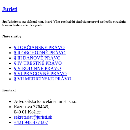
Juristi
Spoľahnite sa na skúsený tím, ktorý Vám pre každú situáciu pripraví najlepšiu stratégiu.
S nami budete o krok vpred.
Naše služby
§ I OBČIANSKE PRÁVO
§ II OBCHODNÉ PRÁVO
§ III DAŇOVÉ PRÁVO
§ IV TRESTNÉ PRÁVO
§ V RODINNÉ PRÁVO
§ VI PRACOVNÉ PRÁVO
§ VII MEDICÍNSKE PRÁVO
Kontakt
Advokátska kancelária Juristi s.r.o.
Rázusova 3764/49,
040 01 Košice
sekretariat@juristi.sk
+421 948 477 607