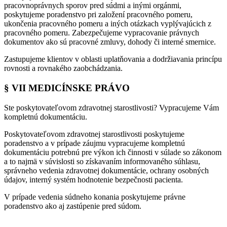
pracovnoprávnych sporov pred súdmi a inými orgánmi,
poskytujeme poradenstvo pri založení pracovného pomeru,
ukončenia pracovného pomeru a iných otázkach vyplývajúcich z
pracovného pomeru. Zabezpečujeme vypracovanie právnych
dokumentov ako sú pracovné zmluvy, dohody či interné smernice.
Zastupujeme klientov v oblasti uplatňovania a dodržiavania princípu
rovnosti a rovnakého zaobchádzania.
§ VII MEDICÍNSKE PRÁVO
Ste poskytovateľovom zdravotnej starostlivosti? Vypracujeme Vám
kompletnú dokumentáciu.
Poskytovateľovom zdravotnej starostlivosti poskytujeme
poradenstvo a v prípade záujmu vypracujeme kompletnú
dokumentáciu potrebnú pre výkon ich činnosti v súlade so zákonom
a to najmä v súvislosti so získavaním informovaného súhlasu,
správneho vedenia zdravotnej dokumentácie, ochrany osobných
údajov, interný systém hodnotenie bezpečnosti pacienta.
V prípade vedenia súdneho konania poskytujeme právne
poradenstvo ako aj zastúpenie pred súdom.