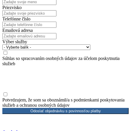
Priezvisko
Telefónne číslo
Emailová adresa
Výber služby
Súhlas so spracovaním osobných údajov za účelom poskytnutia
služieb
Vaše osobné údaje budú spracované v súlade so zákonom č.
18/2018 Z.z. o ochrane údajov výlučne za účelom kontaktovania a
poskytnutia služieb podľa príslušných právnych predpisov.
Potvrdzujem, že som sa oboznámil/a s podmienkami poskytovania
služieb a ochranou osobných údajov
Odoslať objednávku s povinnosťou platby