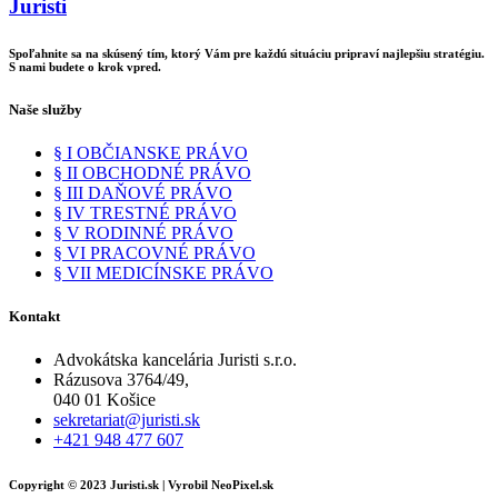
Juristi
Spoľahnite sa na skúsený tím, ktorý Vám pre každú situáciu pripraví najlepšiu stratégiu.
S nami budete o krok vpred.
Naše služby
§ I OBČIANSKE PRÁVO
§ II OBCHODNÉ PRÁVO
§ III DAŇOVÉ PRÁVO
§ IV TRESTNÉ PRÁVO
§ V RODINNÉ PRÁVO
§ VI PRACOVNÉ PRÁVO
§ VII MEDICÍNSKE PRÁVO
Kontakt
Advokátska kancelária Juristi s.r.o.
Rázusova 3764/49,
040 01 Košice
sekretariat@juristi.sk
+421 948 477 607
Copyright © 2023 Juristi.sk | Vyrobil NeoPixel.sk